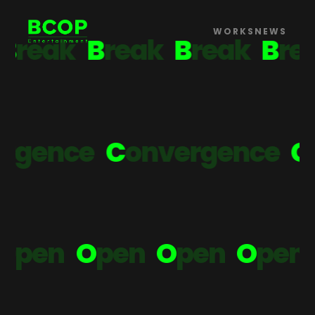
BCOP Entertainment (브
WORKS
NEWS
B
r
e
a
k
B
r
e
a
k
B
r
e
a
k
B
r
,
틀을 깨고
취향을 열다.
C
o
n
v
e
r
g
e
n
c
e
C
o
n
v
e
r
g
O
p
e
n
O
p
e
n
O
p
e
n
O
p
e
n