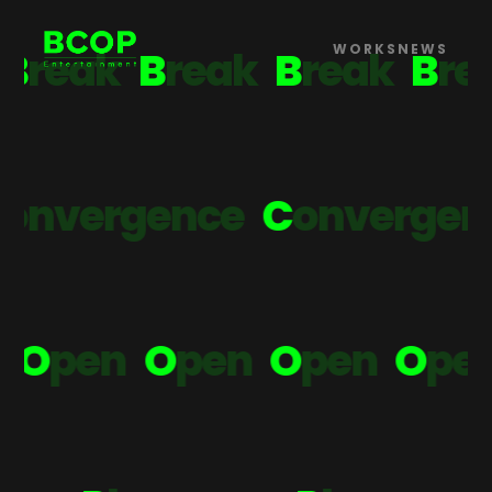
BCOP Entertainment (브
WORKS
NEWS
B
r
e
a
k
B
r
e
a
k
B
r
e
a
k
B
r
,
틀을 깨고
취향을 열다.
n
v
e
r
g
e
n
c
e
C
o
n
v
e
r
g
e
n
c
O
p
e
n
O
p
e
n
O
p
e
n
O
p
e