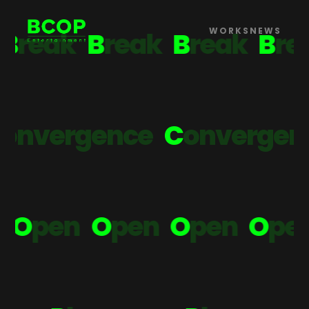
BCOP Entertainment (브
WORKS
NEWS
B
r
e
a
k
B
r
e
a
k
B
r
e
a
k
B
r
,
틀을 깨고
취향을 열다.
n
v
e
r
g
e
n
c
e
C
o
n
v
e
r
g
e
n
c
O
p
e
n
O
p
e
n
O
p
e
n
O
p
e