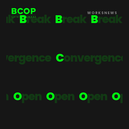
BCOP Entertainment (브
WORKS
NEWS
e
a
k
B
r
e
a
k
B
r
e
a
k
B
r
e
a
k
,
틀을 깨고
취향을 열다.
v
e
r
g
e
n
c
e
C
o
n
v
e
r
g
e
n
c
e
p
e
n
O
p
e
n
O
p
e
n
O
p
e
n